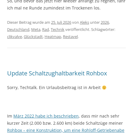
So, und bevor das jetzt hier wieder anfängt zu regnen, fahr
ich mal ne Runde zumindest im Trockenen los.
Dieser Beitrag wurde am
25. Juli 2026
von
Aleks
unter
2026
,
Deutschland
,
Meta
,
Rad
,
Technik
veröffentlicht. Schlagwörter:
clikvalve
,
Glückstadt
,
Heatmap
,
Restavel
.
Update Schaltzughaltbarkeit Rohbox
Sorry, Techtalk. Ein Urlaubsbeitrag ist in Arbeit
Im
März 2022 habe ich beschrieben
, dass mir nach sehr
kurzer Zeit (2.000 bzw. 2.600 km) beide Schaltzüge meiner
Rohbox – eine Konstruktion, um eine Rohloff-Getriebenabe