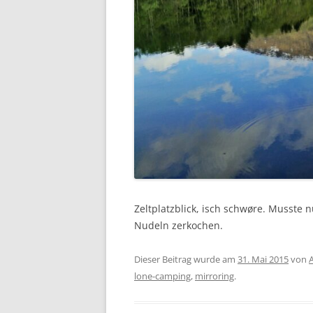
Zeltplatzblick, isch schwøre. Musste
Nudeln zerkochen.
Dieser Beitrag wurde am
31. Mai 2015
von
lone-camping
,
mirroring
.