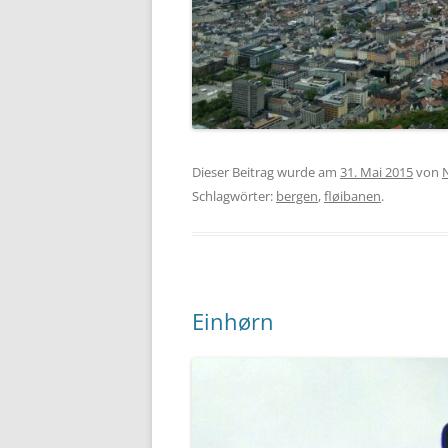
Dieser Beitrag wurde am
31. Mai 2015
von
Schlagwörter:
bergen
,
fløibanen
.
Einhørn