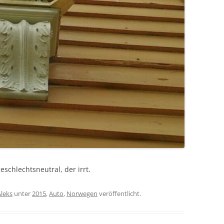
schlechtsneutral, der irrt.
Aleks
unter
2015
,
Auto
,
Norwegen
veröffentlicht.