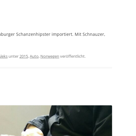
burger Schanzenhipster importiert. Mit Schnauzer,
Aleks
unter
2015
,
Auto
,
Norwegen
veröffentlicht.