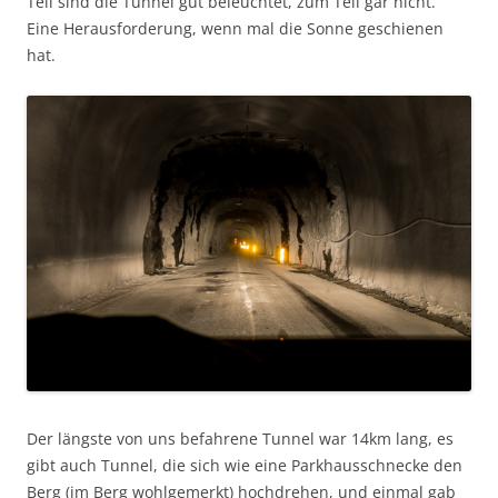
Teil sind die Tunnel gut beleuchtet, zum Teil gar nicht.
Eine Herausforderung, wenn mal die Sonne geschienen
hat.
Der längste von uns befahrene Tunnel war 14km lang, es
gibt auch Tunnel, die sich wie eine Parkhausschnecke den
Berg (im Berg wohlgemerkt) hochdrehen, und einmal gab