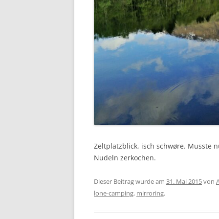
Zeltplatzblick, isch schwøre. Musste
Nudeln zerkochen.
Dieser Beitrag wurde am
31. Mai 2015
von
lone-camping
,
mirroring
.