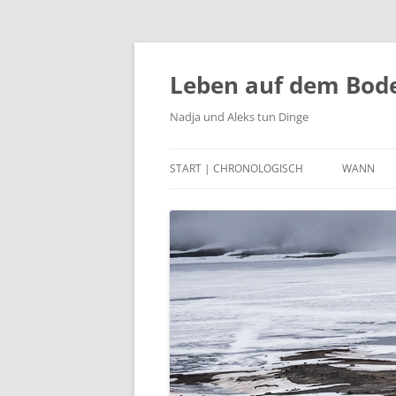
Zum
Inhalt
springen
Leben auf dem Bod
Nadja und Aleks tun Dinge
START | CHRONOLOGISCH
WANN
2023
2022
2021
2020
2015