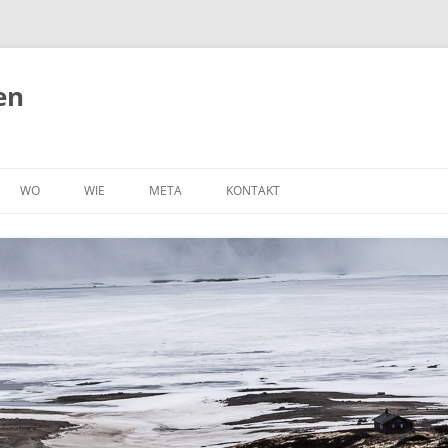
en
WO
WIE
META
KONTAKT
BELGIEN
RAD
OHA, LEBEN AUF DEM BODEN
IMPRESSUM
NUN MIT EIGENER WEBSEITE!
DÄNEMARK
ORTSFEST
DATENSCHUTZERKLÄRUNG
(P)RECAP
DEUTSCHLAND
ZU FUSS
TECHNIK
FRANKREICH
WOMO
ÜBER UNS
NIEDERLANDE
AUTO
NORWEGEN