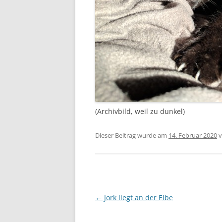
(Archivbild, weil zu dunkel)
Dieser Beitrag wurde am
14. Februar 2020
v
Beitragsnavigation
←
Jork liegt an der Elbe