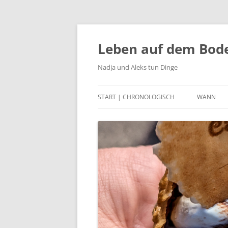
Zum
Inhalt
springen
Leben auf dem Bod
Nadja und Aleks tun Dinge
START | CHRONOLOGISCH
WANN
2023
2022
2021
2020
2015