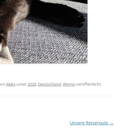
on
Aleks
unter
2020
,
Deutschland
,
Womo
veröffentlicht.
Unsere Reiseroute
→