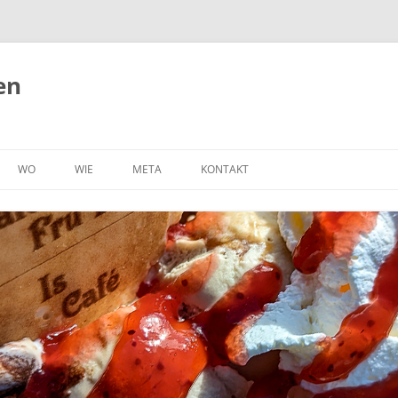
en
WO
WIE
META
KONTAKT
BELGIEN
RAD
OHA, LEBEN AUF DEM BODEN
IMPRESSUM
NUN MIT EIGENER WEBSEITE!
DÄNEMARK
ORTSFEST
DATENSCHUTZERKLÄRUNG
(P)RECAP
DEUTSCHLAND
ZU FUSS
TECHNIK
FRANKREICH
WOMO
ÜBER UNS
NIEDERLANDE
AUTO
NORWEGEN