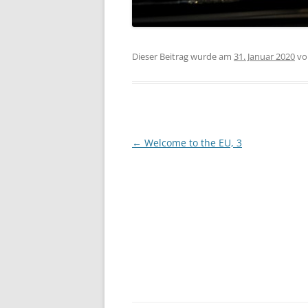
Dieser Beitrag wurde am
31. Januar 2020
v
Beitragsnavigation
←
Welcome to the EU, 3