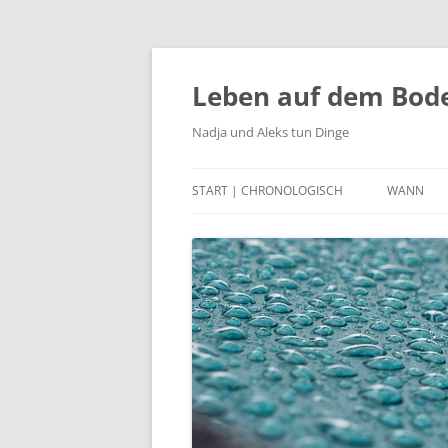
Zum
Inhalt
springen
Leben auf dem Bod
Nadja und Aleks tun Dinge
START | CHRONOLOGISCH
WANN
2023
2022
2021
2020
2015