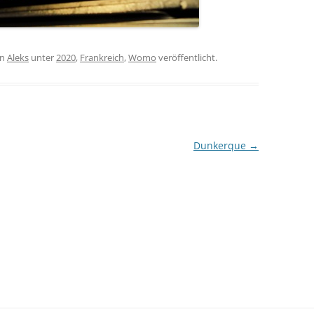
on
Aleks
unter
2020
,
Frankreich
,
Womo
veröffentlicht.
Dunkerque
→