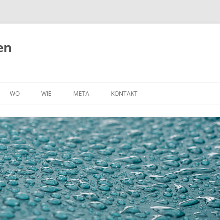
en
WO
WIE
META
KONTAKT
BELGIEN
RAD
OHA, LEBEN AUF DEM BODEN
IMPRESSUM
NUN MIT EIGENER WEBSEITE!
DÄNEMARK
ORTSFEST
DATENSCHUTZERKLÄRUNG
(P)RECAP
DEUTSCHLAND
ZU FUSS
TECHNIK
FRANKREICH
WOMO
ÜBER UNS
NIEDERLANDE
AUTO
NORWEGEN