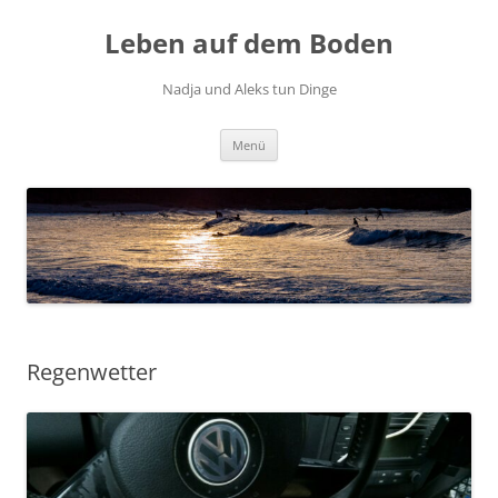
Zum
Inhalt
Leben auf dem Boden
springen
Nadja und Aleks tun Dinge
Menü
Regenwetter