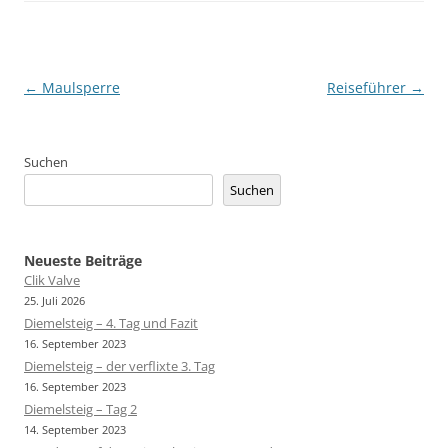
Beitragsnavigation
←
Maulsperre
Reiseführer
→
Suchen
Suchen
Neueste Beiträge
Clik Valve
25. Juli 2026
Diemelsteig – 4. Tag und Fazit
16. September 2023
Diemelsteig – der verflixte 3. Tag
16. September 2023
Diemelsteig – Tag 2
14. September 2023