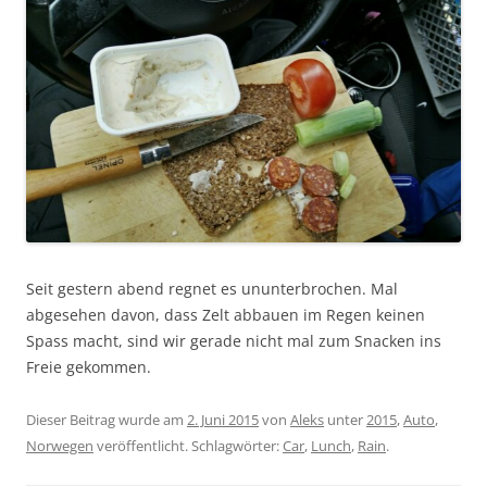
Seit gestern abend regnet es ununterbrochen. Mal
abgesehen davon, dass Zelt abbauen im Regen keinen
Spass macht, sind wir gerade nicht mal zum Snacken ins
Freie gekommen.
Dieser Beitrag wurde am
2. Juni 2015
von
Aleks
unter
2015
,
Auto
,
Norwegen
veröffentlicht. Schlagwörter:
Car
,
Lunch
,
Rain
.