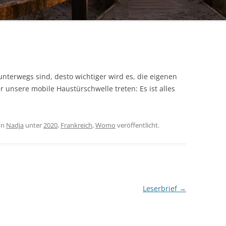
SCHWEDEN
unterwegs sind, desto wichtiger wird es, die eigenen
r unsere mobile Haustürschwelle treten: Es ist alles
on
Nadja
unter
2020
,
Frankreich
,
Womo
veröffentlicht.
Leserbrief
→