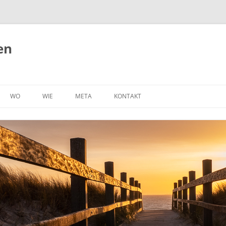
en
WO
WIE
META
KONTAKT
BELGIEN
RAD
OHA, LEBEN AUF DEM BODEN
IMPRESSUM
NUN MIT EIGENER WEBSEITE!
DÄNEMARK
ORTSFEST
DATENSCHUTZERKLÄRUNG
(P)RECAP
DEUTSCHLAND
ZU FUSS
TECHNIK
FRANKREICH
WOMO
ÜBER UNS
NIEDERLANDE
AUTO
NORWEGEN