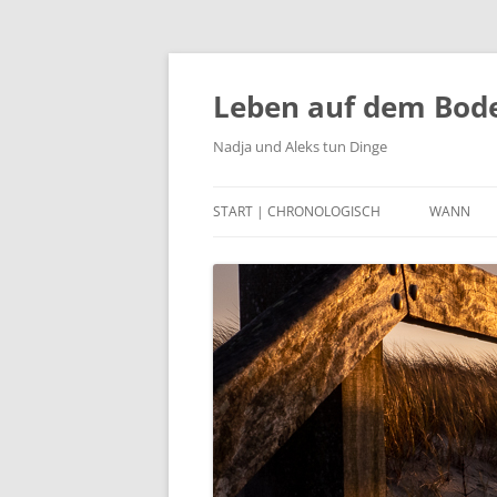
Zum
Inhalt
springen
Leben auf dem Bod
Nadja und Aleks tun Dinge
START | CHRONOLOGISCH
WANN
2023
2022
2021
2020
2015