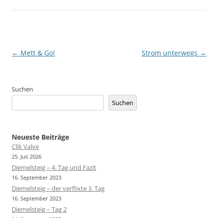
Beitragsnavigation
←
Mett & Go!
Strom unterwegs
→
Suchen
Suchen
Neueste Beiträge
Clik Valve
25. Juli 2026
Diemelsteig – 4. Tag und Fazit
16. September 2023
Diemelsteig – der verflixte 3. Tag
16. September 2023
Diemelsteig – Tag 2