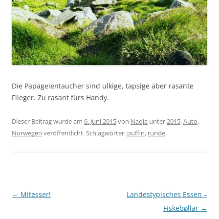
Die Papageientaucher sind ulkige, tapsige aber rasante
Flieger. Zu rasant fürs Handy.
Dieser Beitrag wurde am
6. Juni 2015
von
Nadja
unter
2015
,
Auto
,
Norwegen
veröffentlicht. Schlagwörter:
puffin
,
runde
.
Beitragsnavigation
←
Mitesser!
Landestypisches Essen –
Fiskebøllar
→