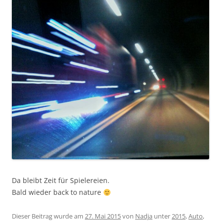
Da bleibt Zeit für Spielereien.
Bald wieder back to nature
Dieser Beitrag wurde am
27. Mai 2015
von
Nadja
unter
2015
,
Auto
,