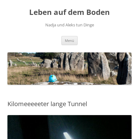
Zum
Inhalt
Leben auf dem Boden
springen
Nadja und Aleks tun Dinge
Menü
Kilomeeeeeter lange Tunnel