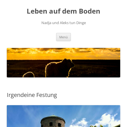
Zum
Inhalt
Leben auf dem Boden
springen
Nadja und Aleks tun Dinge
Menü
Irgendeine Festung