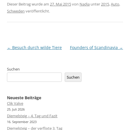
Dieser Beitrag wurde am
27. Mai 2015
von
Nadja
unter
2015
,
Auto
,
Schweden
veröffentlicht.
Beitragsnavigation
←
Besuch durch wilde Tiere
Founders of Scandinavia
→
Suchen
Suchen
Neueste Beiträge
Clik Valve
25. Juli 2026
Diemelsteig – 4. Tag und Fazit
16. September 2023
Diemelsteig – der verflixte 3. Tag